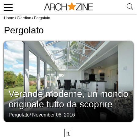
Home
/
Giardino
/
Pergolato
Pergolato
Verande moderne, un mondo
originale tutto da scoprire
Pergolato
/
November 08, 2016
1