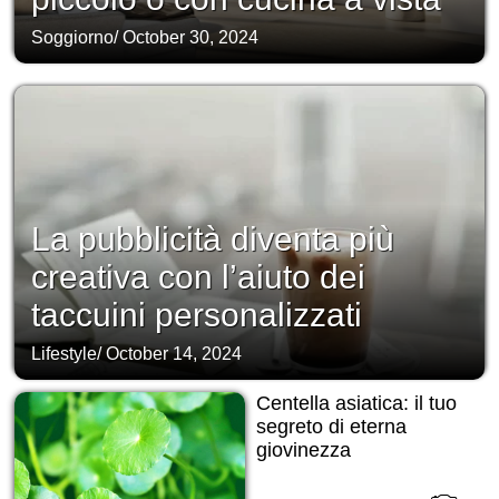
Soggiorno
/
October 30, 2024
La pubblicità diventa più
creativa con l’aiuto dei
taccuini personalizzati
Lifestyle
/
October 14, 2024
Centella asiatica: il tuo
segreto di eterna
giovinezza