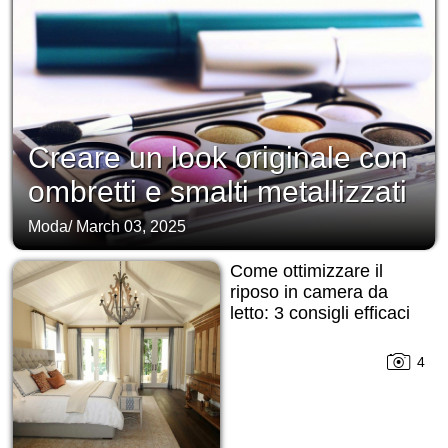
Creare un look originale con
ombretti e smalti metallizzati
Moda
/
March 03, 2025
Come ottimizzare il
riposo in camera da
letto: 3 consigli efficaci
4