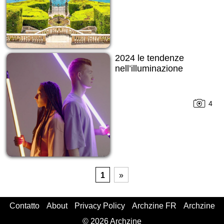
2024 le tendenze
nell’illuminazione
4
1
»
Contatto
About
Privacy Policy
Archzine FR
Archzine
© 2026 Archzine