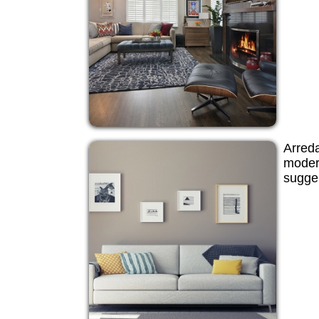
Arreda
moder
sugger