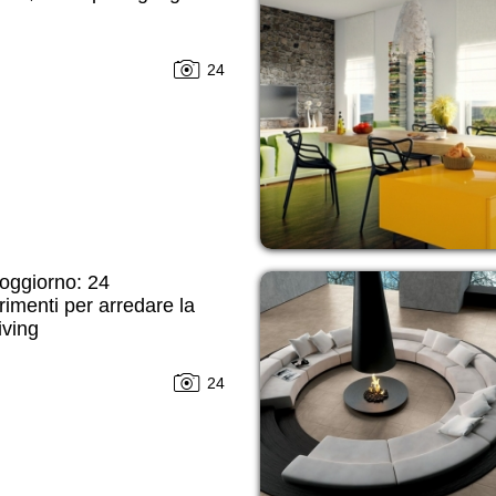
24
oggiorno: 24
imenti per arredare la
iving
24