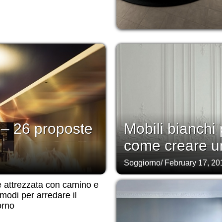
– 26 proposte
Mobili bianchi 
come creare u
Soggiorno
/
February 17, 20
 attrezzata con camino e
 modi per arredare il
orno