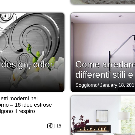
 design, colori
Come arredare
differenti stili 
Soggiorno
/
January 18, 201
tti moderni nel
rno – 18 idee estrose
lgono il respiro
18