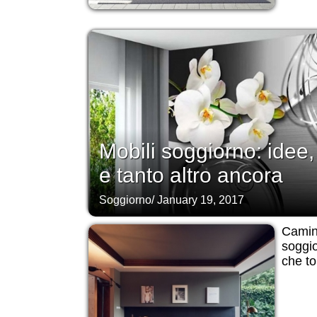
Mobili soggiorno: idee,
e tanto altro ancora
Soggiorno
/
January 19, 2017
Camine
soggio
che to