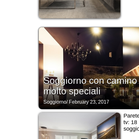
Soggiorno con camino 
molto speciali
Soggiorno
/
February 23, 2017
Parete
tv: 18
soggi