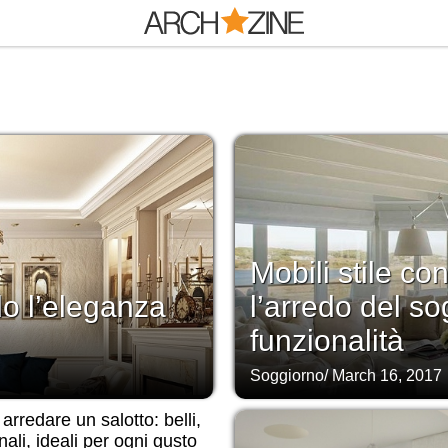
Mobili stile c
do l’eleganza
l’arredo del s
funzionalità
Soggiorno
/
March 16, 2017
rredare un salotto: belli,
nali, ideali per ogni gusto