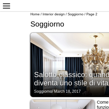
Home
/
Interior design
/
Soggiorno
/
Page 2
Soggiorno
Salotto classico: quan
diventa uno stile di vita
Soggiorno
/
March 18, 2017
Come a
funzio