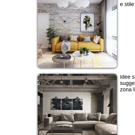
e stile
Idee s
sugger
zona l