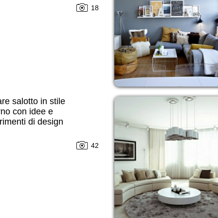
18
re salotto in stile
no con idee e
imenti di design
42