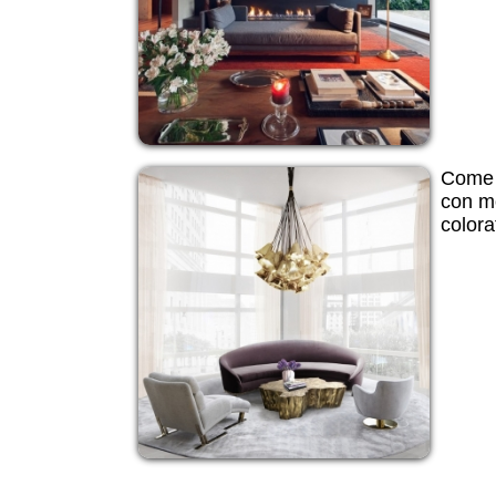
Come 
con mo
colora