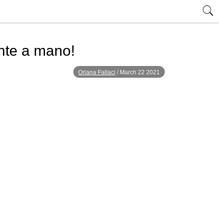
ente a mano!
Oriana Fallaci
/
March 22 2021