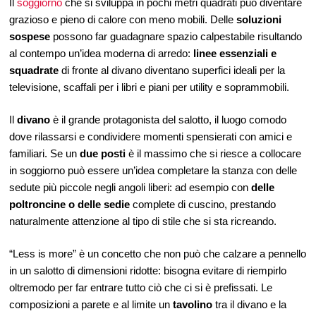
Il
soggiorno
che si sviluppa in pochi metri quadrati può diventare
grazioso e pieno di calore con meno mobili. Delle
soluzioni
sospese
possono far guadagnare spazio calpestabile risultando
al contempo un’idea moderna di arredo:
linee essenziali e
squadrate
di fronte al divano diventano superfici ideali per la
televisione, scaffali per i libri e piani per utility e soprammobili.
Il
divano
è il grande protagonista del salotto, il luogo comodo
dove rilassarsi e condividere momenti spensierati con amici e
familiari. Se un
due posti
è il massimo che si riesce a collocare
in soggiorno può essere un’idea completare la stanza con delle
sedute più piccole negli angoli liberi: ad esempio con
delle
poltroncine o delle sedie
complete di cuscino, prestando
naturalmente attenzione al tipo di stile che si sta ricreando.
“Less is more” è un concetto che non può che calzare a pennello
in un salotto di dimensioni ridotte: bisogna evitare di riempirlo
oltremodo per far entrare tutto ciò che ci si è prefissati. Le
composizioni a parete e al limite un
tavolino
tra il divano e la