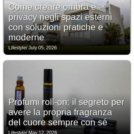
Come creare ombra e
privacy negli spazi esterni
con soluzioni pratiche e
moderne
Lifestyle
/
July 05, 2026
Profumi roll-on: il segreto per
avere la propria fragranza
del cuore sempre con sé
Lifestyle
/
May 12, 2026