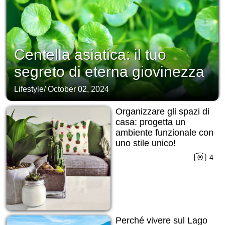
Centella asiatica: il tuo
segreto di eterna giovinezza
Lifestyle
/
October 02, 2024
Organizzare gli spazi di
casa: progetta un
ambiente funzionale con
uno stile unico!
4
Perché vivere sul Lago