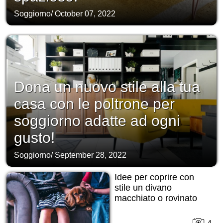
Soggiorno
/
October 07, 2022
Dona un nuovo stile alla tua
casa con le poltrone per
soggiorno adatte ad ogni
gusto!
Soggiorno
/
September 28, 2022
Idee per coprire con
stile un divano
macchiato o rovinato
4