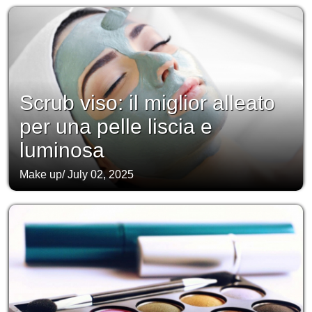
Scrub viso: il miglior alleato
per una pelle liscia e
luminosa
Make up
/
July 02, 2025