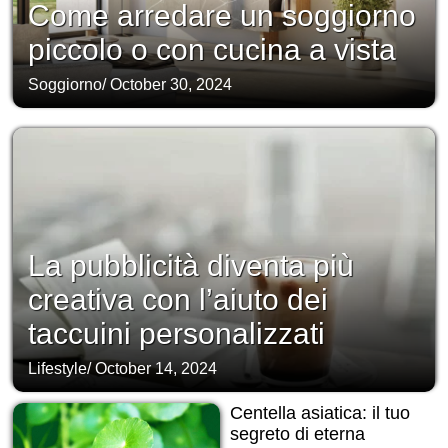
Come arredare un soggiorno
piccolo o con cucina a vista
Soggiorno
/
October 30, 2024
La pubblicità diventa più
creativa con l’aiuto dei
taccuini personalizzati
Lifestyle
/
October 14, 2024
Centella asiatica: il tuo
segreto di eterna