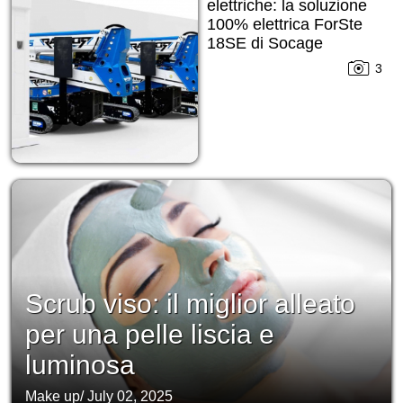
elettriche: la soluzione
100% elettrica ForSte
18SE di Socage
3
Scrub viso: il miglior alleato
per una pelle liscia e
luminosa
Make up
/
July 02, 2025