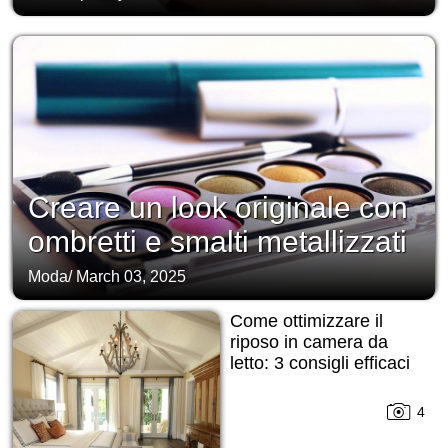
Creare un look originale con
ombretti e smalti metallizzati
Moda
/
March 03, 2025
Come ottimizzare il
riposo in camera da
letto: 3 consigli efficaci
4