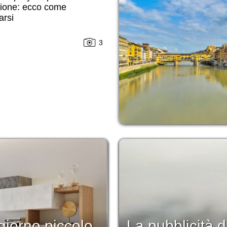
sione: ecco come
arsi
3
iorno piccolo
La pubblicità d