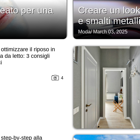
lleato per una
Creare un look
e smalti metall
Moda
/
March 03, 2025
ttimizzare il riposo in
 da letto: 3 consigli
i
4
step-by-step alla