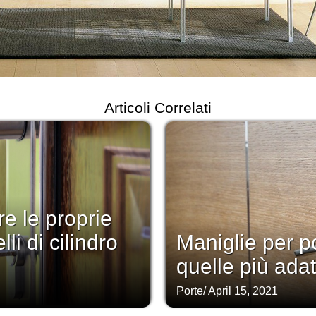
Articoli Correlati
e le proprie
li di cilindro
Maniglie per p
quelle più adat
Porte
/
April 15, 2021