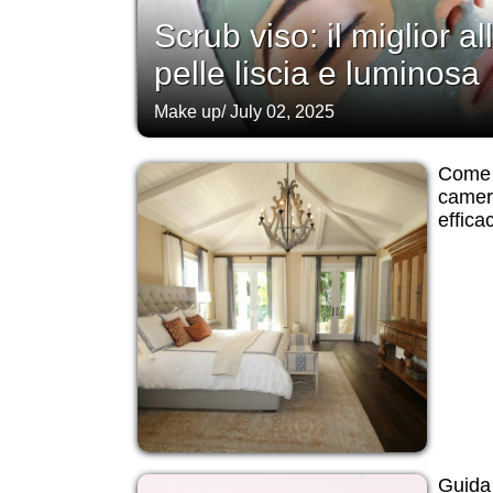
Scrub viso: il miglior a
pelle liscia e luminosa
Make up
/
July 02, 2025
Come o
camera
efficac
Guida 