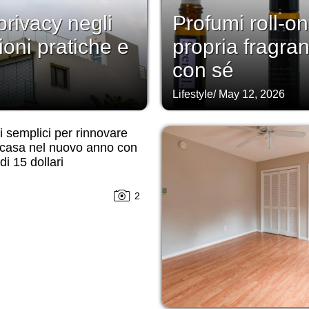
rivacy negli
Profumi roll-on
ioni pratiche e
propria fragra
con sé
Lifestyle
/
May 12, 2026
 semplici per rinnovare
 casa nel nuovo anno con
i 15 dollari
2