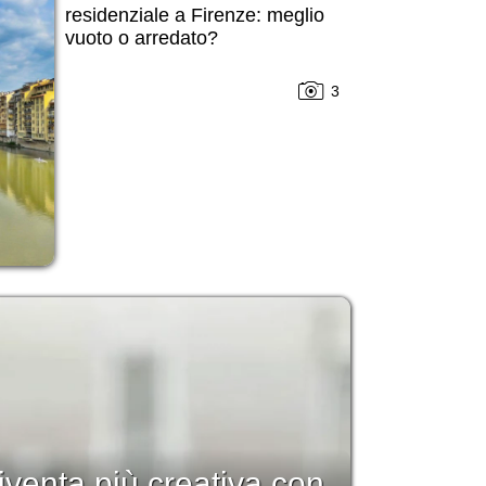
residenziale a Firenze: meglio
vuoto o arredato?
3
iventa più creativa con