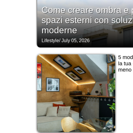
Come creare ombra e p
spazi esterni con soluz
moderne
Lifestyle
/
July 05, 2026
5 modi
la tua
meno d