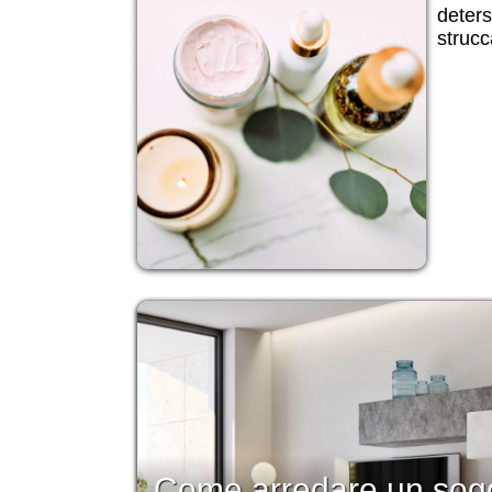
deter
strucc
Come arredare un sogg