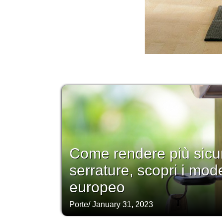
Come rendere più sicur
serrature, scopri i model
europeo
Porte
/
January 31, 2023