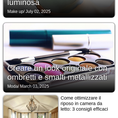
luminosa
Make up
/
July 02, 2025
Creare un look originale con
ombretti e smalti metallizzati
Moda
/
March 03, 2025
Come ottimizzare il
riposo in camera da
letto: 3 consigli efficaci