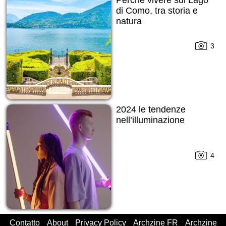
Perché vivere sul Lago
di Como, tra storia e
natura
3
2024 le tendenze
nell’illuminazione
4
Contatto
About
Privacy Policy
Archzine FR
Archzine