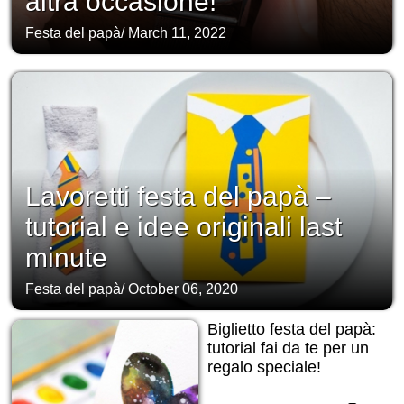
altra occasione!
Festa del papà
/
March 11, 2022
Lavoretti festa del papà –
tutorial e idee originali last
minute
Festa del papà
/
October 06, 2020
Biglietto festa del papà:
tutorial fai da te per un
regalo speciale!