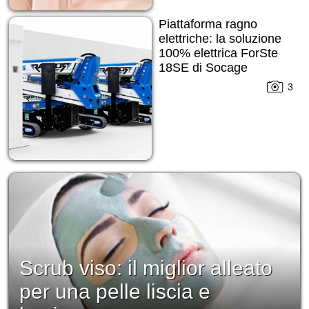
Piattaforma ragno
elettriche: la soluzione
100% elettrica ForSte
18SE di Socage
3
Scrub viso: il miglior alleato
per una pelle liscia e