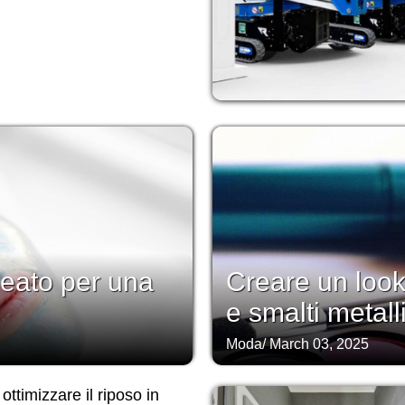
lleato per una
Creare un look
e smalti metall
Moda
/
March 03, 2025
ttimizzare il riposo in