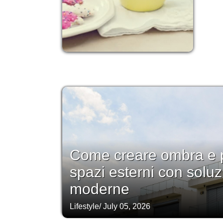
Come creare ombra e p
spazi esterni con soluz
moderne
Lifestyle
/
July 05, 2026