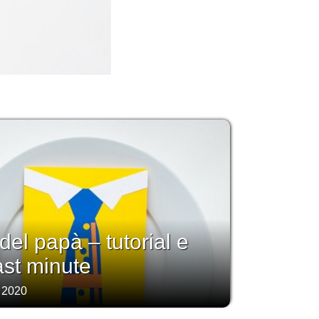
 del papà – tutorial e
last minute
 2020