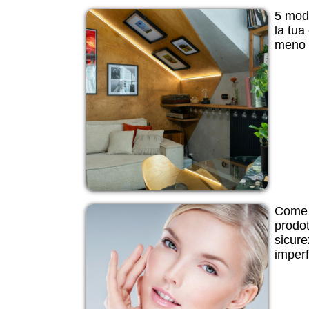
5 modi
la tua
meno d
Come 
prodot
sicure
imperf