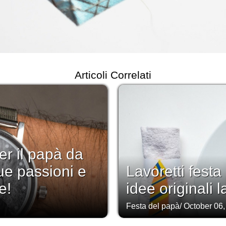
Articoli Correlati
er il papà da
ue passioni e
Lavoretti festa
e!
idee originali 
Festa del papà
/
October 06,