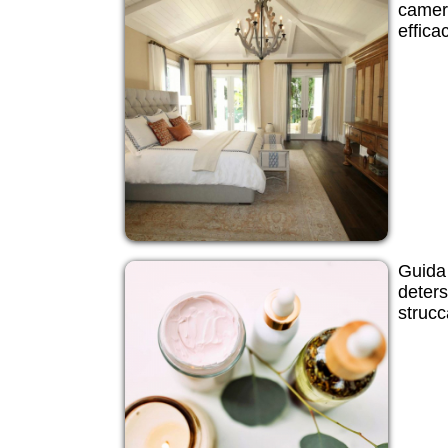
camera
efficac
Guida 
deter
strucc