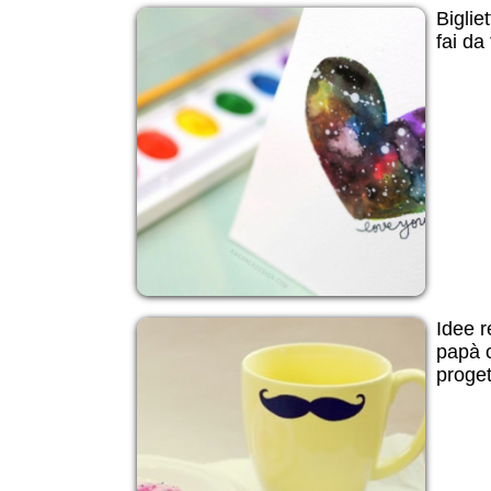
Biglie
fai da
Idee r
papà c
progett