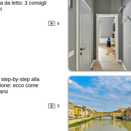
 da letto: 3 consigli
i
4
step-by-step alla
sione: ecco come
arsi
3