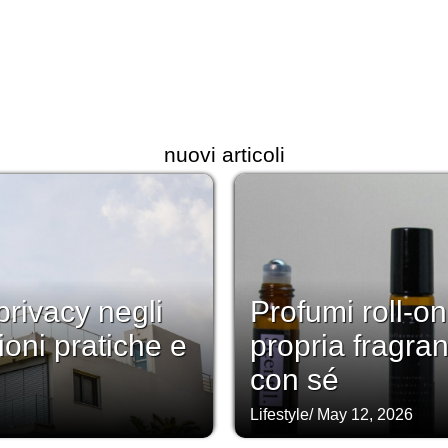
nuovi articoli
rivacy negli
Profumi roll-on
ioni pratiche e
propria fragra
con sé
Lifestyle
/
May 12, 2026