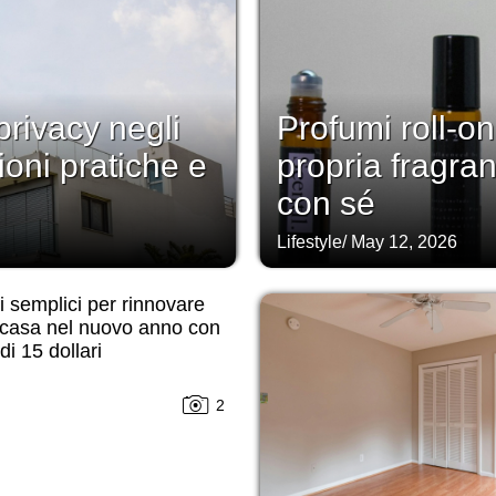
rivacy negli
Profumi roll-on
ioni pratiche e
propria fragra
con sé
Lifestyle
/
May 12, 2026
 semplici per rinnovare
 casa nel nuovo anno con
i 15 dollari
2