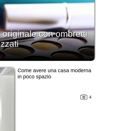
 originale con ombretti
izzati
Come avere una casa moderna
in poco spazio
4