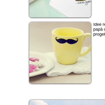
Idee r
papà c
progett