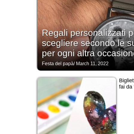
Regali personalizzati p
scegliere secondo le s
per ogni altra occasion
Festa del papà
/
March 11, 2022
Biglie
fai da