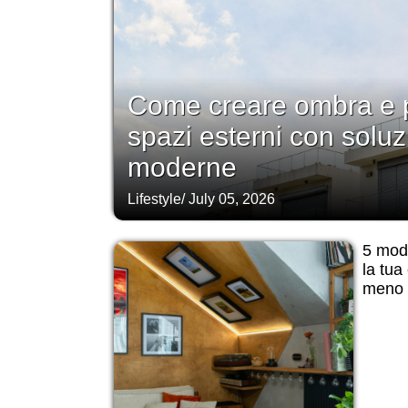
Come creare ombra e p
spazi esterni con soluz
moderne
Lifestyle
/
July 05, 2026
5 modi
la tua
meno d