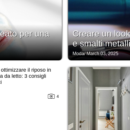
lleato per una
Creare un look
e smalti metall
Moda
/
March 03, 2025
ttimizzare il riposo in
 da letto: 3 consigli
i
4