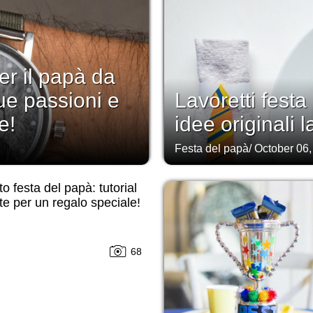
er il papà da
ue passioni e
Lavoretti festa
e!
idee originali 
Festa del papà
/
October 06,
tto festa del papà: tutorial
 te per un regalo speciale!
68