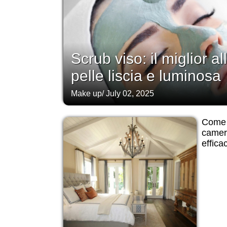
Scrub viso: il miglior a
pelle liscia e luminosa
Make up
/
July 02, 2025
Come o
camera
efficac