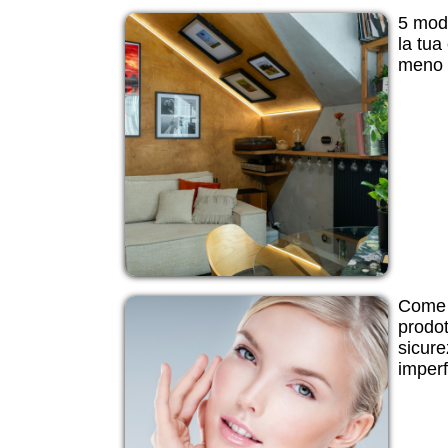
5 modi
la tua
meno d
Come 
prodot
sicure
imperf