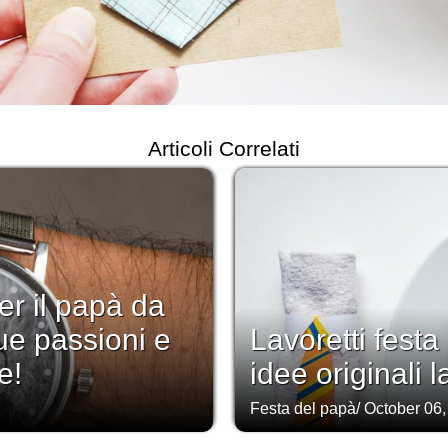
Articoli Correlati
er il papà da
ue passioni e
Lavoretti festa
e!
idee originali 
Festa del papà
/
October 06,