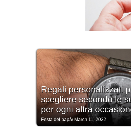
Regali personalizzati p
scegliere secondo le s
per ogni altra occasion
Festa del papà
/
March 11, 2022