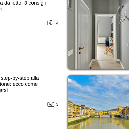
 da letto: 3 consigli
i
4
step-by-step alla
sione: ecco come
arsi
3