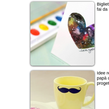
Biglie
fai da
Idee r
papà c
progett