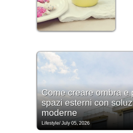
Come creare ombra e p
spazi esterni con soluz
moderne
Lifestyle
/
July 05, 2026