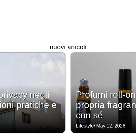
nuovi articoli
rivacy negli
Profumi roll-on
ioni pratiche e
propria fragra
con sé
Lifestyle
/
May 12, 2026