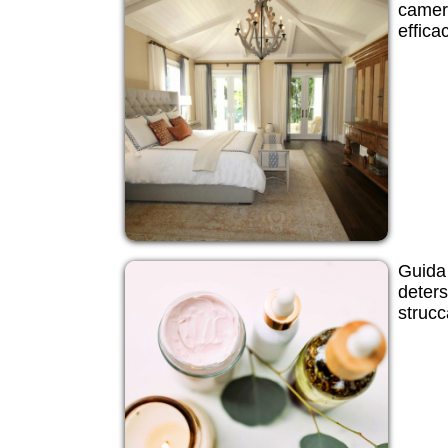
camera
efficac
Guida 
deter
strucc