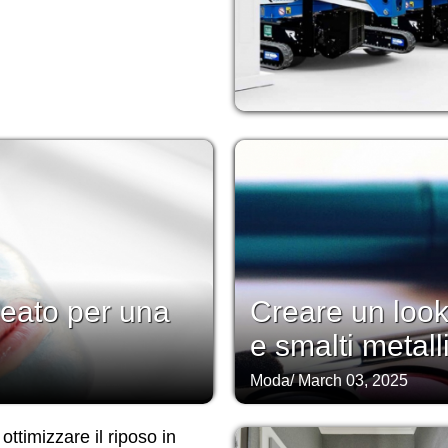
lleato per una
Creare un look
e smalti metall
Moda
/
March 03, 2025
ttimizzare il riposo in