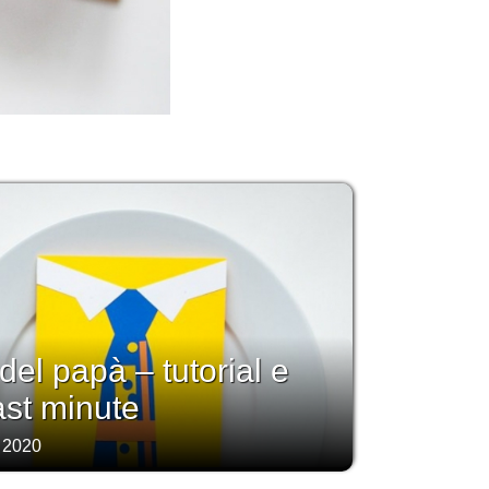
 del papà – tutorial e
last minute
 2020