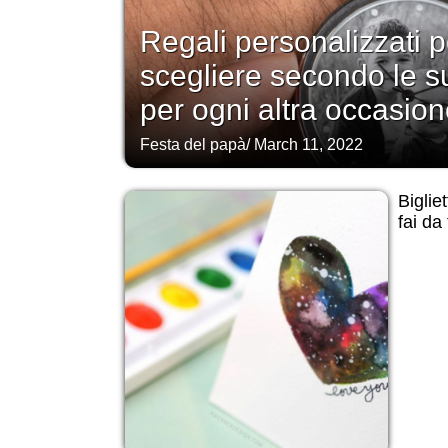
Regali personalizzati p
scegliere secondo le s
per ogni altra occasion
Festa del papà
/
March 11, 2022
Biglie
fai da