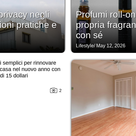
rivacy negli
Profumi roll-on
ioni pratiche e
propria fragra
con sé
Lifestyle
/
May 12, 2026
 semplici per rinnovare
 casa nel nuovo anno con
i 15 dollari
2