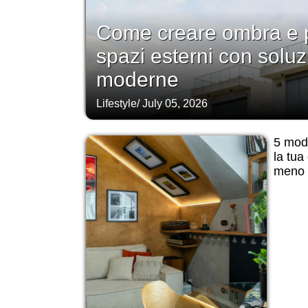
Come creare ombra e p
spazi esterni con soluz
moderne
Lifestyle
/
July 05, 2026
5 modi
la tua
meno d