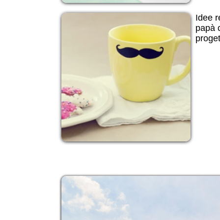
Idee r
papà c
progett