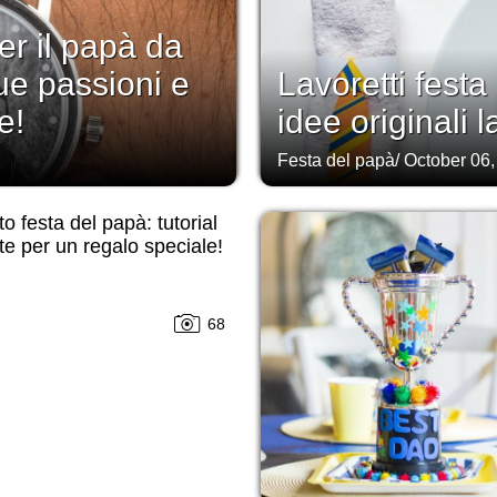
er il papà da
ue passioni e
Lavoretti festa
e!
idee originali 
Festa del papà
/
October 06,
tto festa del papà: tutorial
 te per un regalo speciale!
68