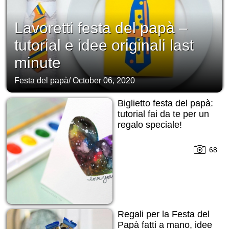
Lavoretti festa del papà –
tutorial e idee originali last
minute
Festa del papà
/
October 06, 2020
Biglietto festa del papà:
tutorial fai da te per un
regalo speciale!
68
Regali per la Festa del
Papà fatti a mano, idee