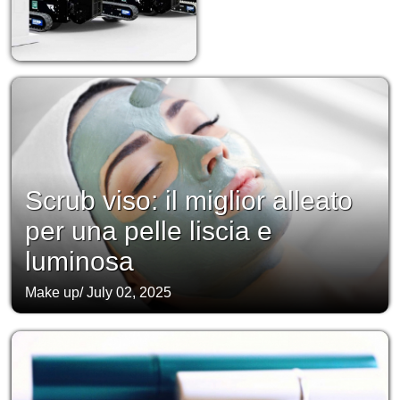
Scrub viso: il miglior alleato
per una pelle liscia e
luminosa
Make up
/
July 02, 2025