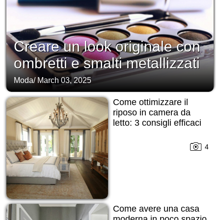
Creare un look originale con
ombretti e smalti metallizzati
Moda
/
March 03, 2025
Come ottimizzare il
riposo in camera da
letto: 3 consigli efficaci
4
Come avere una casa
moderna in poco spazio