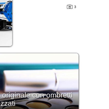
3
 originale con ombretti
izzati