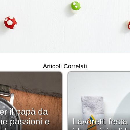
Articoli Correlati
er il papà da
ue passioni e
Lavoretti festa