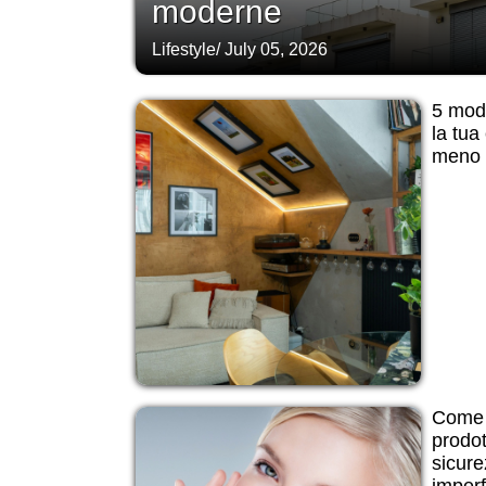
moderne
Lifestyle
/
July 05, 2026
5 modi
la tua
meno d
Come 
prodot
sicure
imperf