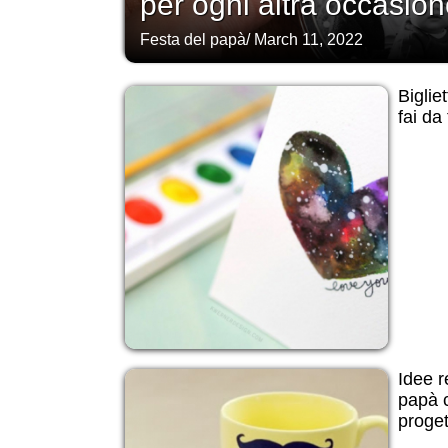
per ogni altra occasion
Festa del papà
/
March 11, 2022
Biglie
fai da
Idee r
papà c
progett