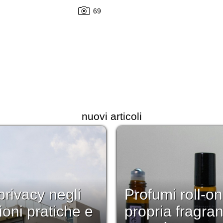
69
nuovi articoli
rivacy negli
Profumi roll-on
ioni pratiche e
propria fragra