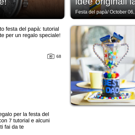
e!
idee originali 
Festa del papà
/
October 06,
tto festa del papà: tutorial
 te per un regalo speciale!
68
egalo per la festa del
on 7 tutorial e alcuni
i fai da te