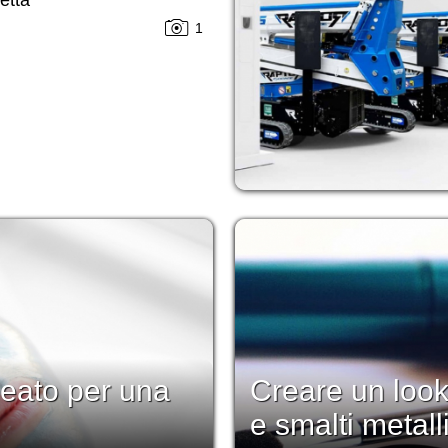
1
lleato per una
Creare un look
e smalti metall