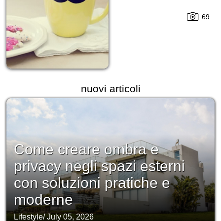
69
nuovi articoli
Come creare ombra e
privacy negli spazi esterni
con soluzioni pratiche e
moderne
Lifestyle
/
July 05, 2026