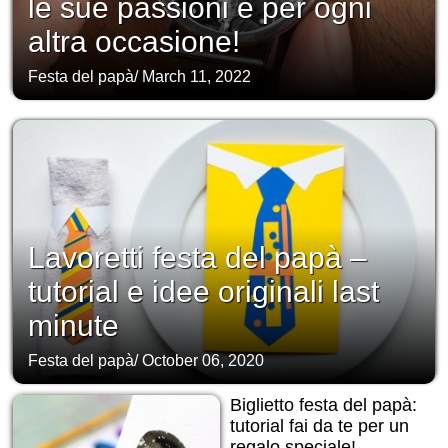
le sue passioni e per ogni
altra occasione!
Festa del papà
/
March 11, 2022
Lavoretti festa del papà –
tutorial e idee originali last
minute
Festa del papà
/
October 06, 2020
Biglietto festa del papà:
tutorial fai da te per un
regalo speciale!