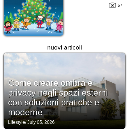
57
nuovi articoli
Come creare ombra e
privacy negli spazi esterni
con soluzioni pratiche e
moderne
Lifestyle
/
July 05, 2026