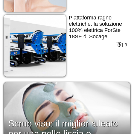
Piattaforma ragno
elettriche: la soluzione
100% elettrica ForSte
18SE di Socage
3
Scrub viso: il miglior alleato
per una pelle liscia e