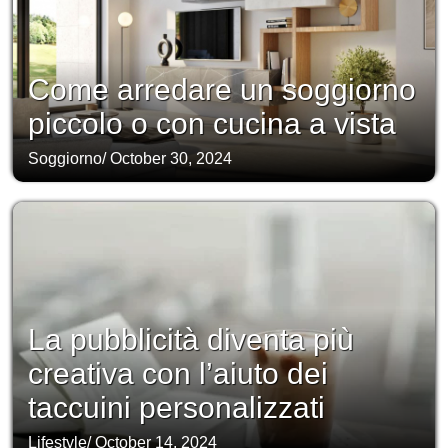
Come arredare un soggiorno
piccolo o con cucina a vista
Soggiorno
/
October 30, 2024
La pubblicità diventa più
creativa con l’aiuto dei
taccuini personalizzati
Lifestyle
/
October 14, 2024