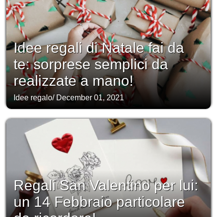
Idee regali di Natale fai da
te: sorprese semplici da
realizzate a mano!
Idee regalo
/
December 01, 2021
Regali San Valentino per lui:
un 14 Febbraio particolare