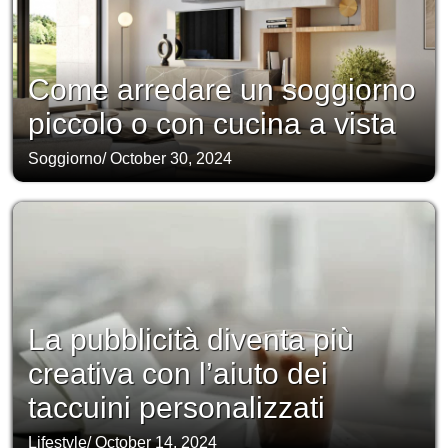
Come arredare un soggiorno
piccolo o con cucina a vista
Soggiorno
/
October 30, 2024
La pubblicità diventa più
creativa con l’aiuto dei
taccuini personalizzati
Lifestyle
/
October 14, 2024