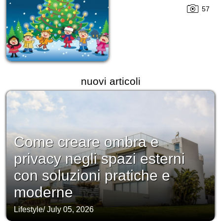
57
nuovi articoli
Come creare ombra e
privacy negli spazi esterni
con soluzioni pratiche e
moderne
Lifestyle
/
July 05, 2026