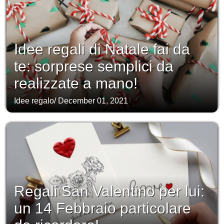
Idee regali di Natale fai da
te: sorprese semplici da
realizzate a mano!
Idee regalo
/
December 01, 2021
Regali San Valentino per lui:
un 14 Febbraio particolare