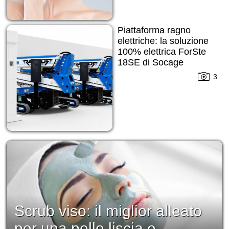
Piattaforma ragno
elettriche: la soluzione
100% elettrica ForSte
18SE di Socage
3
Scrub viso: il miglior alleato
per una pelle liscia e