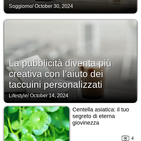
Soggiorno
/
October 30, 2024
La pubblicità diventa più
creativa con l’aiuto dei
taccuini personalizzati
Lifestyle
/
October 14, 2024
Centella asiatica: il tuo
segreto di eterna
giovinezza
4