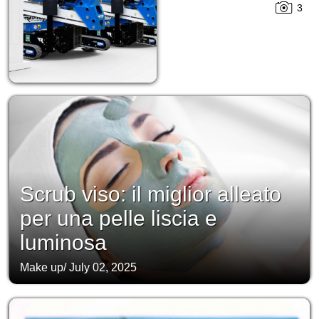
3
Scrub viso: il miglior alleato
per una pelle liscia e
luminosa
Make up
/
July 02, 2025