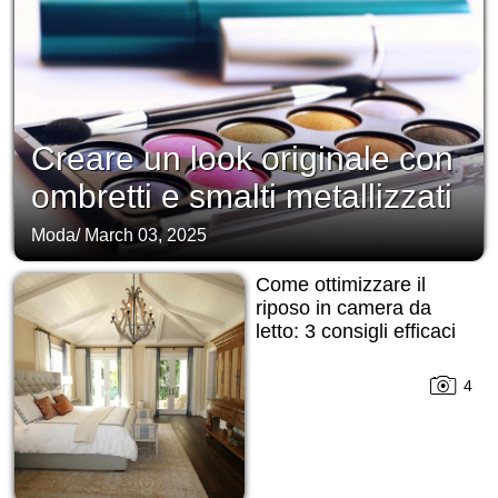
Creare un look originale con
ombretti e smalti metallizzati
Moda
/
March 03, 2025
Come ottimizzare il
riposo in camera da
letto: 3 consigli efficaci
4