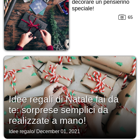
decorare un pensierino
speciale!
65
Idee regali di Natale fai da
te: sorprese semplici da
realizzate a mano!
Idee regalo
/
December 01, 2021