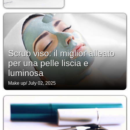
Scrub viso: il miglior alleato
per una pelle liscia e
luminosa
Make up
/
July 02, 2025