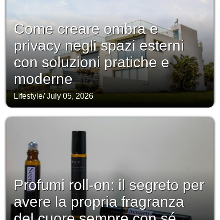
Come creare ombra e
privacy negli spazi esterni
con soluzioni pratiche e
moderne
Lifestyle
/
July 05, 2026
Profumi roll-on: il segreto per
avere la propria fragranza
del cuore sempre con sé