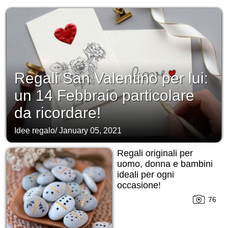
Regali San Valentino per lui:
un 14 Febbraio particolare
da ricordare!
Idee regalo
/
January 05, 2021
Regali originali per
uomo, donna e bambini
ideali per ogni
occasione!
76