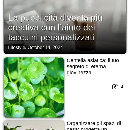
La pubblicità diventa più
creativa con l’aiuto dei
taccuini personalizzati
Lifestyle
/
October 14, 2024
Centella asiatica: il tuo
segreto di eterna
giovinezza
4
Organizzare gli spazi di
casa: progetta un