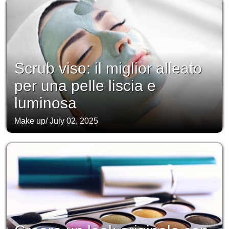
Scrub viso: il miglior alleato
per una pelle liscia e
luminosa
Make up
/
July 02, 2025