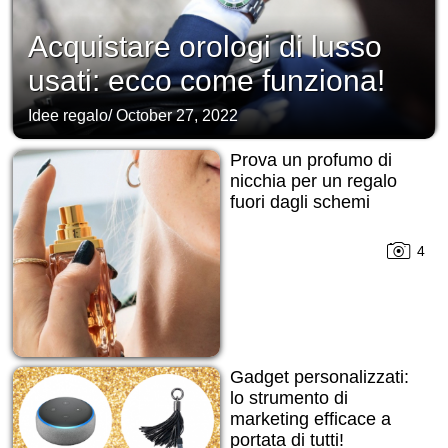
Acquistare orologi di lusso
usati: ecco come funziona!
Idee regalo
/
October 27, 2022
Prova un profumo di
nicchia per un regalo
fuori dagli schemi
4
Gadget personalizzati:
lo strumento di
marketing efficace a
portata di tutti!