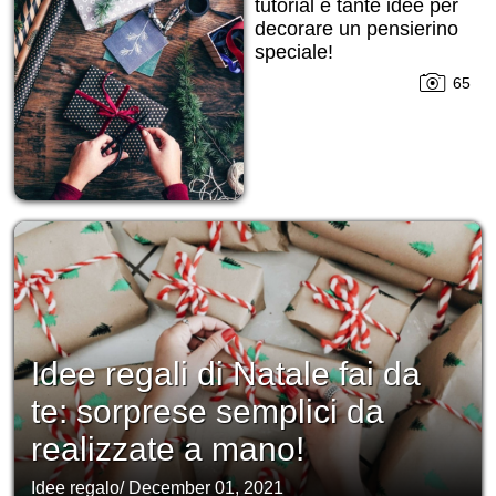
tutorial e tante idee per
decorare un pensierino
speciale!
65
Idee regali di Natale fai da
te: sorprese semplici da
realizzate a mano!
Idee regalo
/
December 01, 2021