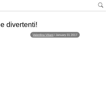
e divertenti!
Valentina Viliani
/
January 31 2017