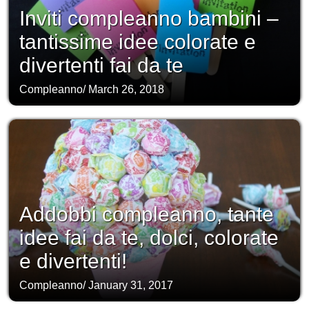
Inviti compleanno bambini –
tantissime idee colorate e
divertenti fai da te
Compleanno
/
March 26, 2018
Addobbi compleanno, tante
idee fai da te, dolci, colorate
e divertenti!
Compleanno
/
January 31, 2017