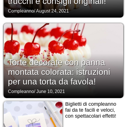
trucchi e consigli originali!
Compleanno
/
August 24, 2021
Torte decorate con panna
montata colorata: istruzioni
per una torta da favola!
Compleanno
/
June 10, 2021
Biglietti di compleanno
fai da te facili e veloci,
con spettacolari effetti!