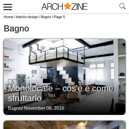
Home
/
Interior design
/
Bagno
/
Page 5
Bagno
Monolocale – cos'è e come
sfruttarlo
Bagno
/
November 06, 2016