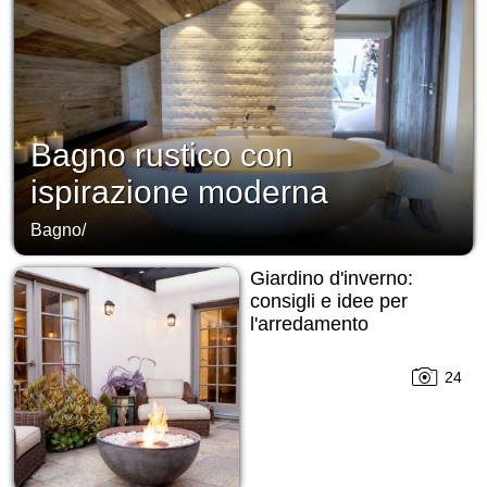
Bagno rustico con
ispirazione moderna
Bagno
/
Giardino d'inverno:
consigli e idee per
l'arredamento
24