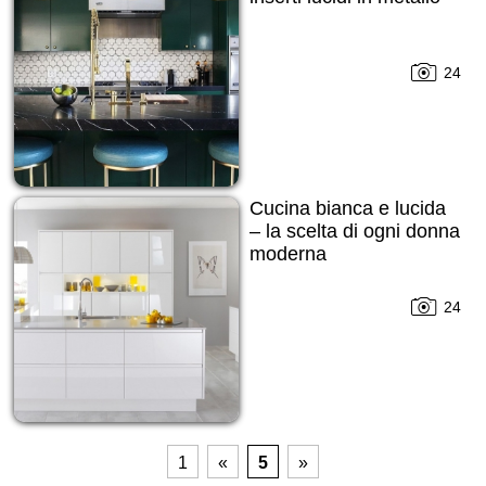
24
Cucina bianca e lucida
– la scelta di ogni donna
moderna
24
1
«
5
»