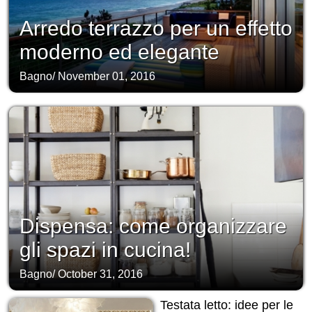
Arredo terrazzo per un effetto
moderno ed elegante
Bagno
/
November 01, 2016
Dispensa: come organizzare
gli spazi in cucina!
Bagno
/
October 31, 2016
Testata letto: idee per le