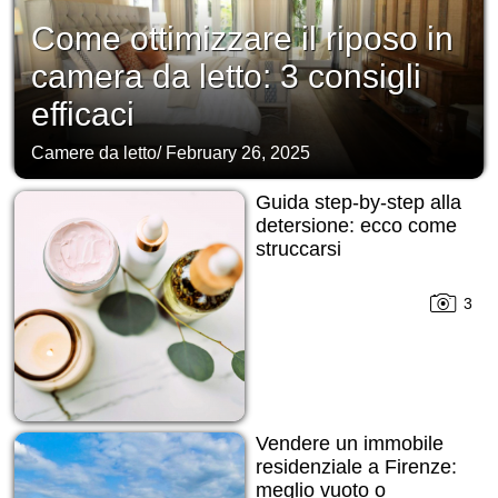
Come ottimizzare il riposo in
camera da letto: 3 consigli
efficaci
Camere da letto
/
February 26, 2025
Guida step-by-step alla
detersione: ecco come
struccarsi
3
Vendere un immobile
residenziale a Firenze:
meglio vuoto o