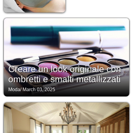
Creare un look originale con
ombretti e smalti metallizzati
Moda
/
March 03, 2025