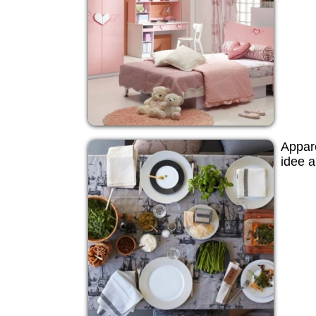
Appare
idee a