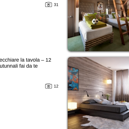
31
cchiare la tavola – 12
utunnali fai da te
12