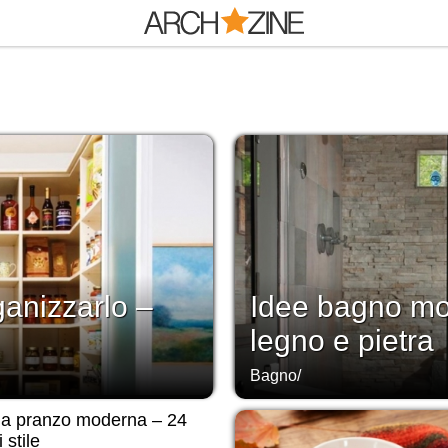
anizzarlo –
Idee bagno mod
legno e pietra
Bagno
/
da pranzo moderna – 24
 stile