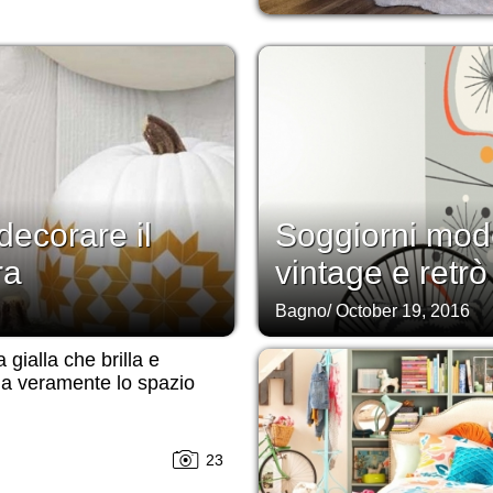
decorare il
Soggiorni mod
ra
vintage e retrò
Bagno
/
October 19, 2016
 gialla che brilla e
na veramente lo spazio
23