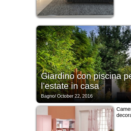
Giardino con piscina p
l'estate in casa
Bagno
/
October 22, 2016
Camer
decora