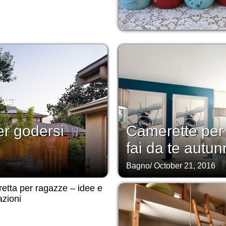
er godersi
Camerette per 
fai da te autun
Bagno
/
October 21, 2016
etta per ragazze – idee e
zioni