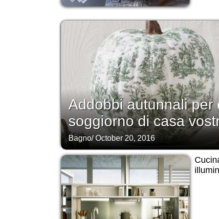
Addobbi autunnali per 
soggiorno di casa vost
Bagno
/
October 20, 2016
Cucina
illumi