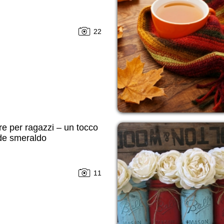
22
e per ragazzi – un tocco
rde smeraldo
11