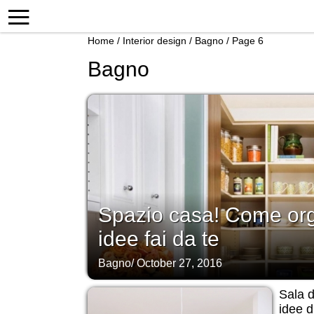
Home
/
Interior design
/
Bagno
/
Page 6
Bagno
Spazio casa! Come org
idee fai da te
Bagno
/
October 27, 2016
Sala 
idee di