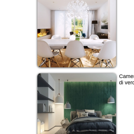
Camer
di ve