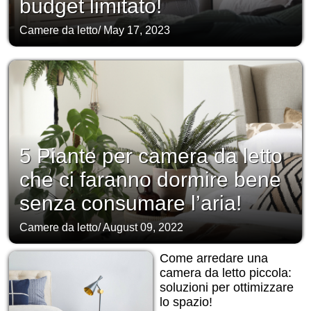
budget limitato!
Camere da letto
/
May 17, 2023
5 Piante per camera da letto
che ci faranno dormire bene
senza consumare l’aria!
Camere da letto
/
August 09, 2022
Come arredare una
camera da letto piccola:
soluzioni per ottimizzare
lo spazio!