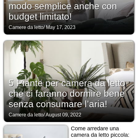
modo semplice anche con
budget limitato!
Camere da letto
/
May 17, 2023
5 Piante per camera da letto
che ci faranno dormire bene
senza consumare l’aria!
Camere da letto
/
August 09, 2022
Come arredare una
camera da letto piccola: