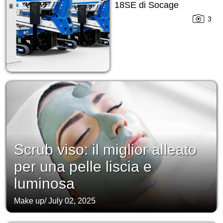
18SE di Socage
3
Scrub viso: il miglior alleato
per una pelle liscia e
luminosa
Make up
/
July 02, 2025