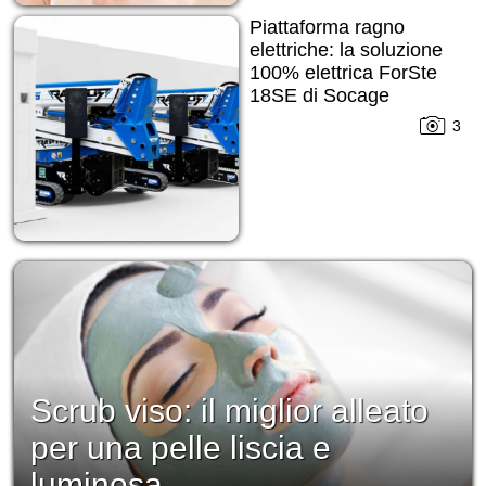
Piattaforma ragno
elettriche: la soluzione
100% elettrica ForSte
18SE di Socage
3
Scrub viso: il miglior alleato
per una pelle liscia e
luminosa