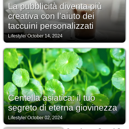
La pubblicità diventa più
creativa con l’aiuto dei
taccuini personalizzati
Lifestyle
/
October 14, 2024
Centella asiatica: il tuo
segreto di eterna giovinezza
Lifestyle
/
October 02, 2024