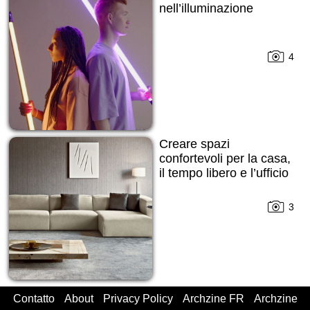
nell’illuminazione
4
Creare spazi
confortevoli per la casa,
il tempo libero e l’ufficio
3
Contatto
About
Privacy Policy
Archzine FR
Archzine