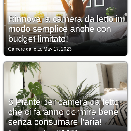
Rinnova la camera da letto in
modo semplice anche con
budget limitato!
Camere da letto
/
May 17, 2023
5 Piante per camera da letto
che ci faranno dormire bene
senza consumare l’aria!