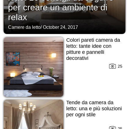
per creare un ambiente di
relax
Camere da letto
/
October 24, 2017
Colori pareti camera da
letto: tante idee con
pitture e pannelli
decorativi
25
Tende da camera da
letto: una e più soluzioni
per ogni stile
25