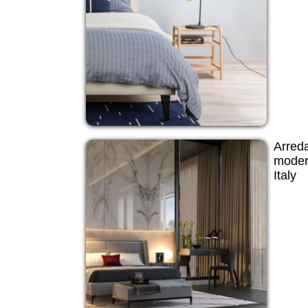
Arred
moder
Italy