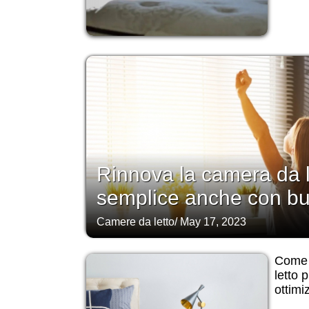
Rinnova la camera da l
semplice anche con bud
Camere da letto
/
May 17, 2023
Come 
letto 
ottimi