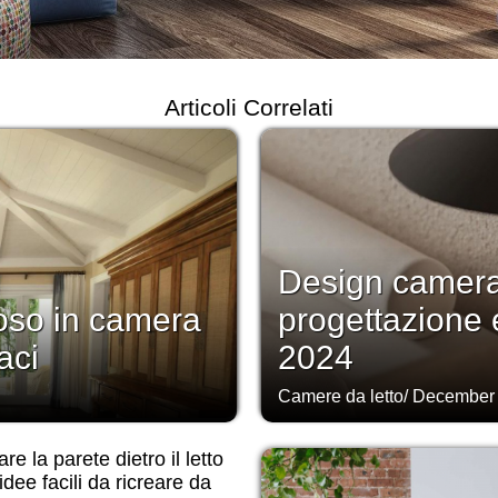
Articoli Correlati
Design camera 
poso in camera
progettazione 
aci
2024
Camere da letto
/
December 
re la parete dietro il letto
idee facili da ricreare da