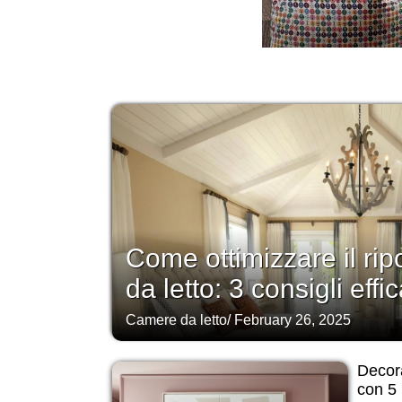
Come ottimizzare il ri
da letto: 3 consigli effic
Camere da letto
/
February 26, 2025
Decora
con 5 