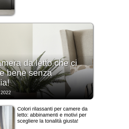
amera da letto che ci
re bene senza
ia!
 2022
Colori rilassanti per camere da
letto: abbinamenti e motivi per
scegliere la tonalità giusta!