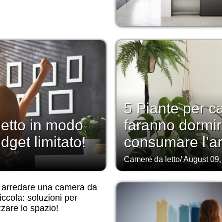
5 Piante per c
etto in modo
faranno dormi
get limitato!
consumare l’ar
Camere da letto
/
August 09,
arredare una camera da
piccola: soluzioni per
zzare lo spazio!