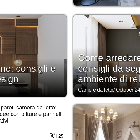
Come arredare 
e: consigli e
consigli da se
esign
ambiente di re
Camere da letto
/
October 24
 pareti camera da letto:
idee con pitture e pannelli
tivi
25