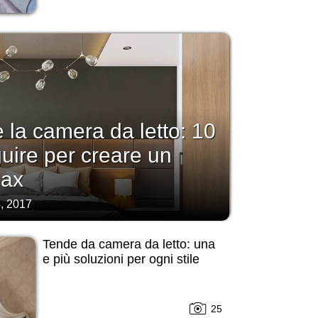
la camera da letto: 10
guire per creare un
lax
, 2017
Tende da camera da letto: una
e più soluzioni per ogni stile
25