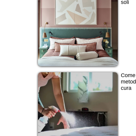
soli
Come p
metodi
cura