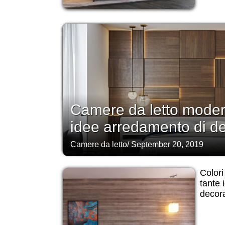
Camere da letto modern
idee arredamento di d
Camere da letto
/
September 20, 2019
Colori
tante 
decora