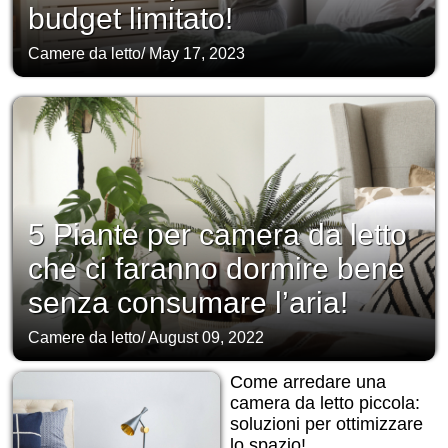
budget limitato!
Camere da letto
/
May 17, 2023
5 Piante per camera da letto
che ci faranno dormire bene
senza consumare l’aria!
Camere da letto
/
August 09, 2022
Come arredare una
camera da letto piccola:
soluzioni per ottimizzare
lo spazio!