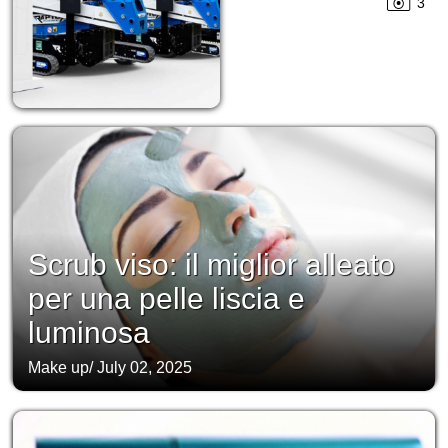
3
Scrub viso: il miglior alleato
per una pelle liscia e
luminosa
Make up
/
July 02, 2025