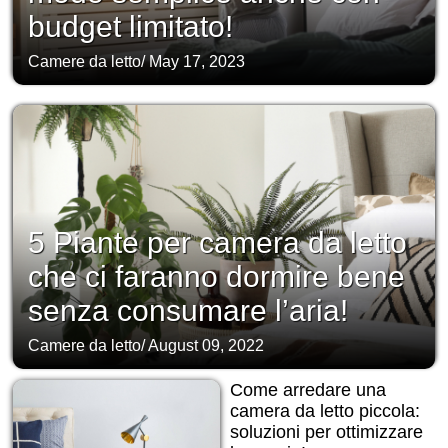
budget limitato!
Camere da letto
/
May 17, 2023
5 Piante per camera da letto
che ci faranno dormire bene
senza consumare l’aria!
Camere da letto
/
August 09, 2022
Come arredare una
camera da letto piccola:
soluzioni per ottimizzare