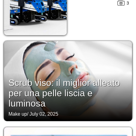
3
Scrub viso: il miglior alleato
per una pelle liscia e
luminosa
Make up
/
July 02, 2025