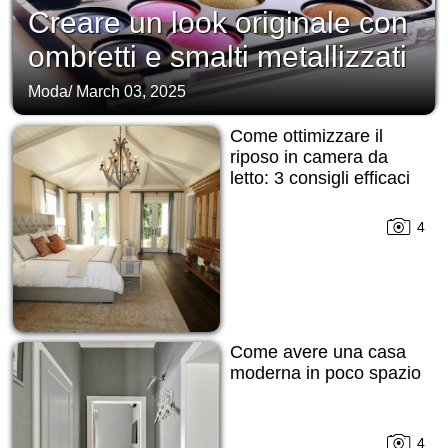
Creare un look originale con
ombretti e smalti metallizzati
Moda
/
March 03, 2025
Come ottimizzare il
riposo in camera da
letto: 3 consigli efficaci
4
Come avere una casa
moderna in poco spazio
4