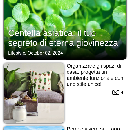
Centella asiatica: il tuo
segreto di eterna giovinezza
Lifestyle
/
October 02, 2024
Organizzare gli spazi di
casa: progetta un
ambiente funzionale con
uno stile unico!
4
Perché vivere sul Lago