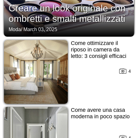
Creare un look originale con
ombretti e smalti metallizzati
Moda
/
March 03, 2025
Come ottimizzare il
riposo in camera da
letto: 3 consigli efficaci
4
Come avere una casa
moderna in poco spazio
4