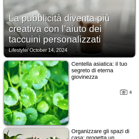
La pubblicità diventa più
creativa con l’aiuto dei
taccuini personalizzati
Lifestyle
/
October 14, 2024
Centella asiatica: il tuo
segreto di eterna
giovinezza
4
Organizzare gli spazi di
casa: progetta un