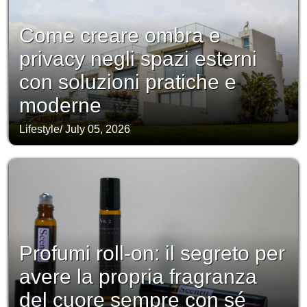
Come creare ombra e
privacy negli spazi esterni
con soluzioni pratiche e
moderne
Lifestyle
/
July 05, 2026
Profumi roll-on: il segreto per
avere la propria fragranza
del cuore sempre con sé