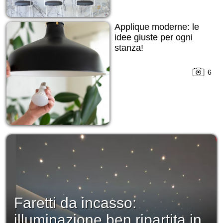
Applique moderne: le
idee giuste per ogni
stanza!
6
Faretti da incasso:
illuminazione ben ripartita in