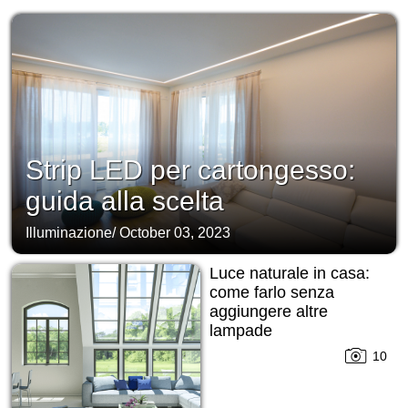
Strip LED per cartongesso:
guida alla scelta
Illuminazione
/
October 03, 2023
Luce naturale in casa:
come farlo senza
aggiungere altre
lampade
10