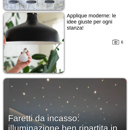
Applique moderne: le
idee giuste per ogni
stanza!
6
Faretti da incasso:
illuminazione ben ripartita in