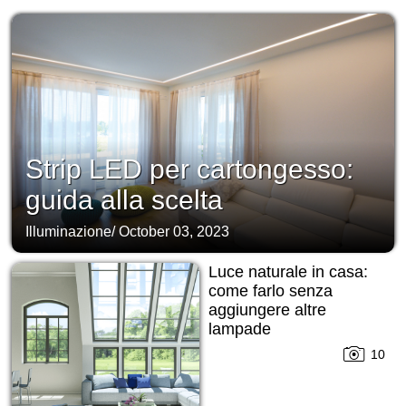
Strip LED per cartongesso:
guida alla scelta
Illuminazione
/
October 03, 2023
Luce naturale in casa:
come farlo senza
aggiungere altre
lampade
10