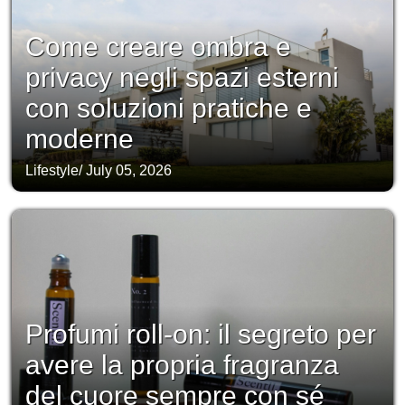
Come creare ombra e
privacy negli spazi esterni
con soluzioni pratiche e
moderne
Lifestyle
/
July 05, 2026
Profumi roll-on: il segreto per
avere la propria fragranza
del cuore sempre con sé