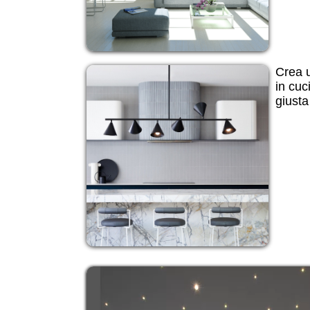
Crea 
in cuc
giusta 