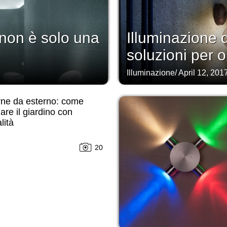
non è solo una
Illuminazione d
soluzioni per 
Illuminazione
/
April 12, 201
rne da esterno: come
nare il giardino con
lità
20