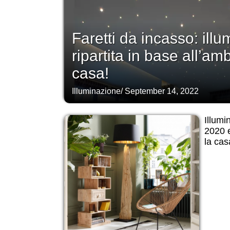
Faretti da incasso: ill
ripartita in base all’am
casa!
Illuminazione
/
September 14, 2022
Illumi
2020 e
la cas