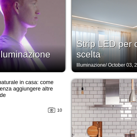
Strip LED per 
illuminazione
scelta
Illuminazione
/
October 03, 
aturale in casa: come
senza aggiungere altre
de
10