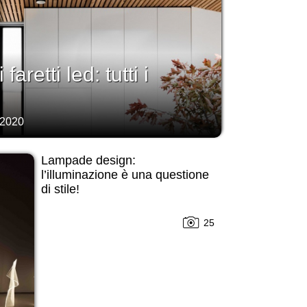
faretti led: tutti i
 2020
Lampade design:
l’illuminazione è una questione
di stile!
25