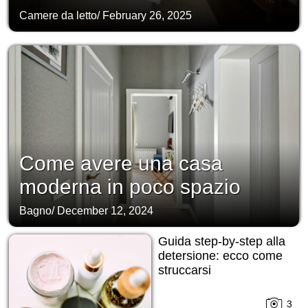
Camere da letto
/
February 26, 2025
Come avere una casa
moderna in poco spazio
Bagno
/
December 12, 2024
Guida step-by-step alla
detersione: ecco come
struccarsi
3