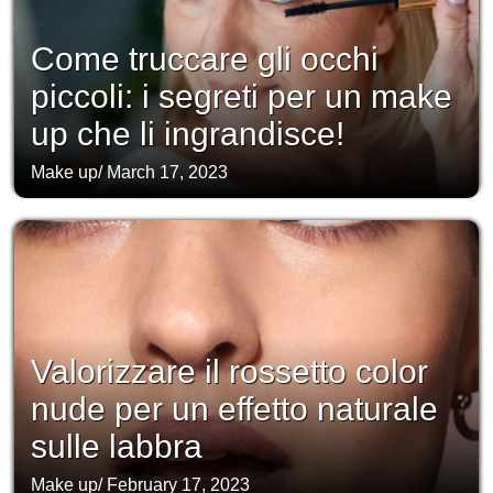
Come truccare gli occhi
piccoli: i segreti per un make
up che li ingrandisce!
Make up
/
March 17, 2023
Valorizzare il rossetto color
nude per un effetto naturale
sulle labbra
Make up
/
February 17, 2023