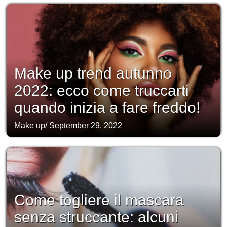
Make up trend autunno
2022: ecco come truccarti
quando inizia a fare freddo!
Make up
/
September 29, 2022
Come togliere il mascara
senza struccante: alcuni