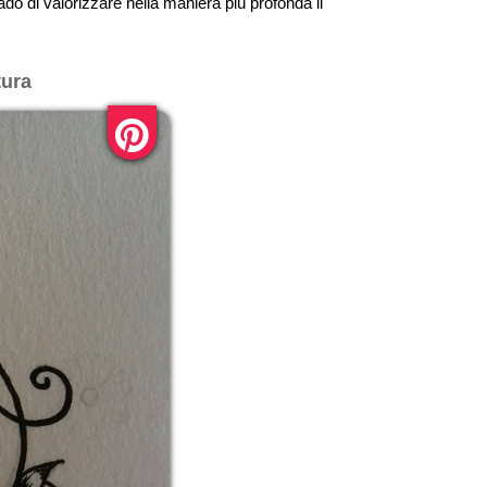
rado di valorizzare nella maniera più profonda il
tura