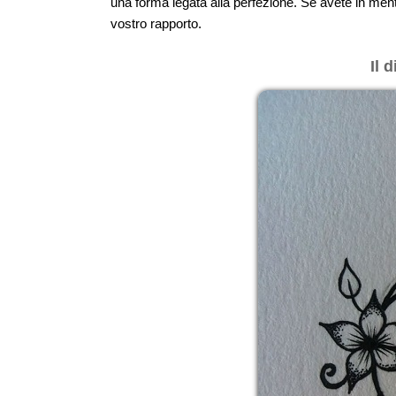
una forma legata alla perfezione. Se avete in mente 
vostro rapporto.
Il 