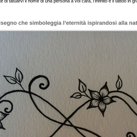
di tatuarvi il nome di una persona a voi cara, l’infinito è il tattoo in g
disegno che simboleggia l’eternità ispirandosi alla na