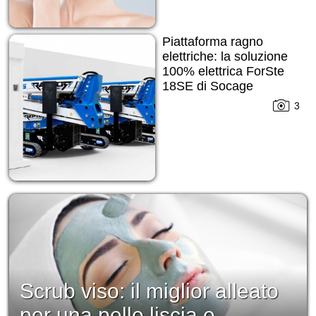
Piattaforma ragno
elettriche: la soluzione
100% elettrica ForSte
18SE di Socage
3
Scrub viso: il miglior alleato
per una pelle liscia e