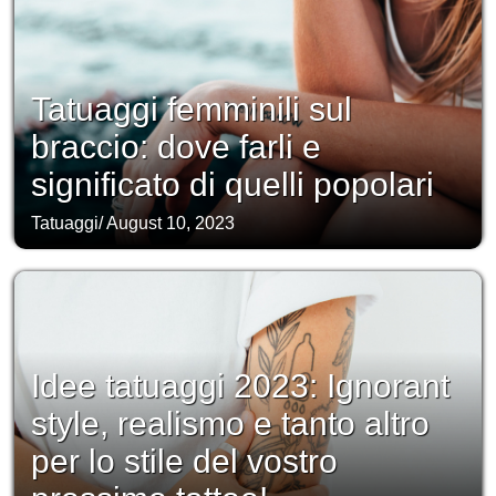
Tatuaggi femminili sul
braccio: dove farli e
significato di quelli popolari
Tatuaggi
/
August 10, 2023
Idee tatuaggi 2023: Ignorant
style, realismo e tanto altro
per lo stile del vostro