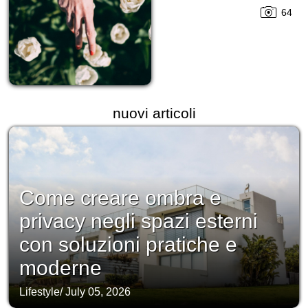
64
nuovi articoli
Come creare ombra e
privacy negli spazi esterni
con soluzioni pratiche e
moderne
Lifestyle
/
July 05, 2026