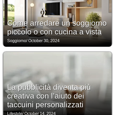
Come arredare un soggiorno
piccolo o con cucina a vista
Soggiorno
/
October 30, 2024
La pubblicità diventa più
creativa con l’aiuto dei
taccuini personalizzati
Lifestyle
/
October 14, 2024