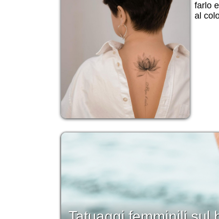
farlo e
al col
Tatuaggi femminili sul 