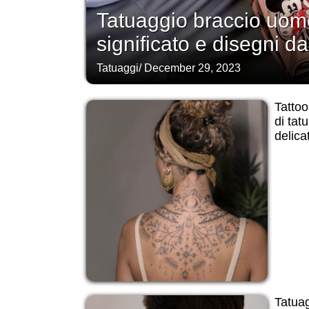
Tatuaggio braccio uomo
significato e disegni da
Tatuaggi
/
December 29, 2023
Tattoo
di tat
delicat
Tatuag