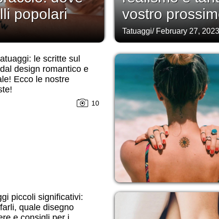
lli popolari
vostro prossim
Tatuaggi
/
February 27, 202
atuaggi: le scritte sul
dal design romantico e
ale! Ecco le nostre
te!
10
i piccoli significativi:
farli, quale disegno
ere e consigli per i