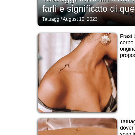
farli e significato di que
Tatuaggi
/
August 10, 2023
Frasi t
corpo 
origin
propos
Tatuagg
dover 
scegli