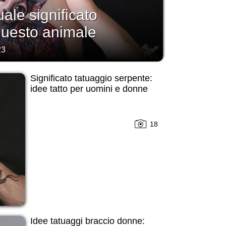
uale significato
questo animale
23
Significato tatuaggio serpente:
idee tatto per uomini e donne
18
Idee tatuaggi braccio donne: