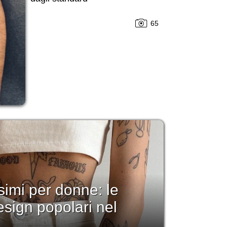
65
simi per donne: le
esign popolari nel