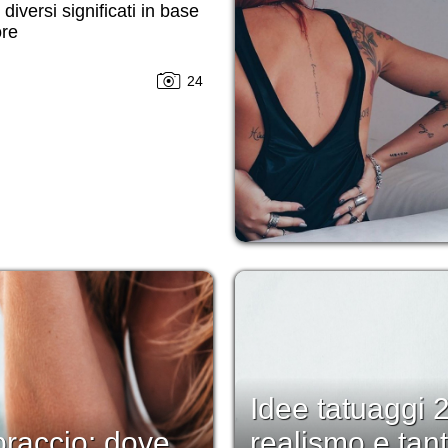
 diversi significati in base
ore
24
Idee tatuaggi 2
braccio: dove
realismo e tanto