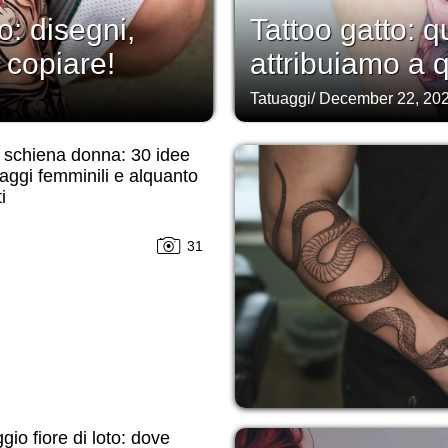
: disegni,
Tattoo gatto: q
 copiare!
attribuiamo a 
Tatuaggi
/
December 22, 20
 schiena donna: 30 idee
uaggi femminili e alquanto
i
31
gio fiore di loto: dove