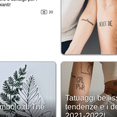
ianti!
20
Tatuaggi bellis
 simbolo di The
tendenze e i d
2021-2022!