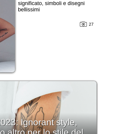
significato, simboli e disegni
bellissimi
27
023: Ignorant style,
 altro per lo stile del