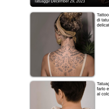
Tatuaggi
/
December 29, 2023
Tattoo
di tat
delicat
Tatuag
farlo e
al col