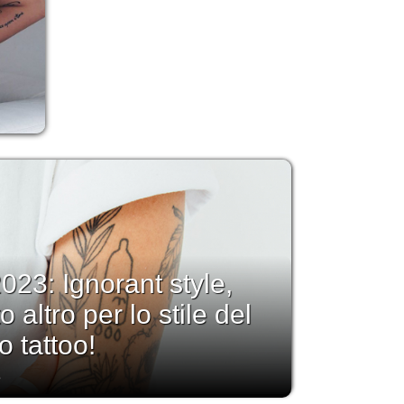
023: Ignorant style,
 altro per lo stile del
o tattoo!
3