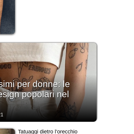
simi per donne: le
esign popolari nel
21
Tatuaggi dietro l’orecchio