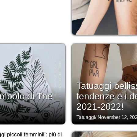
Tatuaggi bellis
 simbolo di The
tendenze e i d
2021-2022!
Tatuaggi
/
November 12, 20
gi piccoli femminili: più di