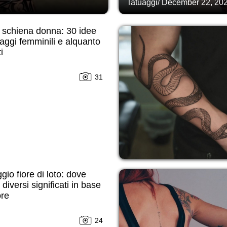
Tatuaggi
/
December 22, 20
 schiena donna: 30 idee
uaggi femminili e alquanto
i
31
gio fiore di loto: dove
 diversi significati in base
ore
24