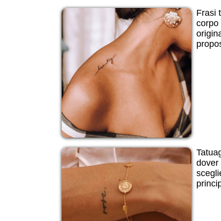
Frasi t
corpo 
origin
propos
Tatuagg
dover 
scegli
princip