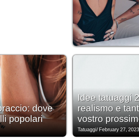
Idee tatuaggi 2
braccio: dove
realismo e tanto
lli popolari
vostro prossim
Tatuaggi
/
February 27, 202