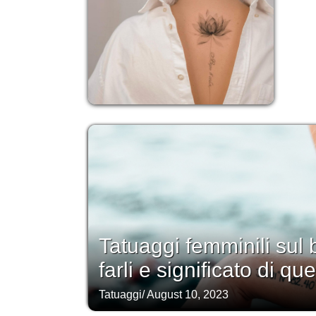
Tatuaggi femminili sul 
farli e significato di que
Tatuaggi
/
August 10, 2023