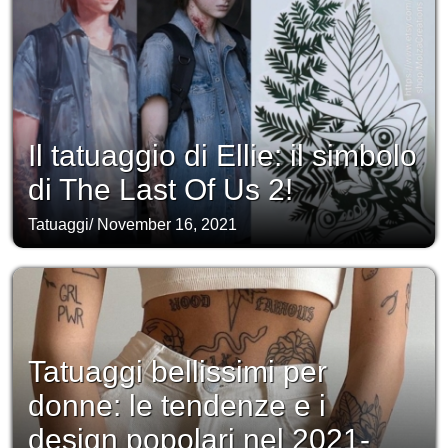
Il tatuaggio di Ellie: il simbolo
di The Last Of Us 2!
Tatuaggi
/
November 16, 2021
Tatuaggi bellissimi per
donne: le tendenze e i
design popolari nel 2021-