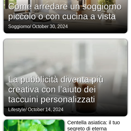
Come arredare un soggiorno
piccolo o con cucina a vista
Soggiorno
/
October 30, 2024
La pubblicità diventa più
creativa con l’aiuto dei
taccuini personalizzati
Lifestyle
/
October 14, 2024
Centella asiatica: il tuo
segreto di eterna