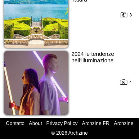
3
2024 le tendenze
nell’illuminazione
4
Contatto
About
Privacy Policy
Archzine FR
Archzine
© 2026 Archzine