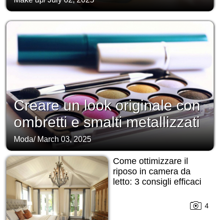
Creare un look originale con
ombretti e smalti metallizzati
Moda
/
March 03, 2025
Come ottimizzare il
riposo in camera da
letto: 3 consigli efficaci
4