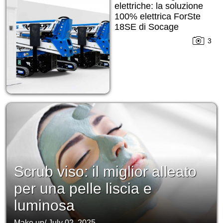
elettriche: la soluzione
100% elettrica ForSte
18SE di Socage
3
Scrub viso: il miglior alleato
per una pelle liscia e
luminosa
Make up
/
July 02, 2025