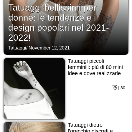
Tatuaggi bellissimi per
donne: le tendenze e i
design popolari nel 2021-
2022!
Tatuaggi
/
November 12, 2021
Tatuaggi piccoli
femminili: più di 80 mini
idee e dove realizzarle
80
Tatuaggi dietro
l’orecchio discreti e