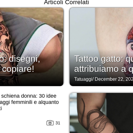
Articoli Correlati
: disegni,
Tattoo gatto: q
 copiare!
attribuiamo a 
Tatuaggi
/
December 22, 20
 schiena donna: 30 idee
uaggi femminili e alquanto
i
31