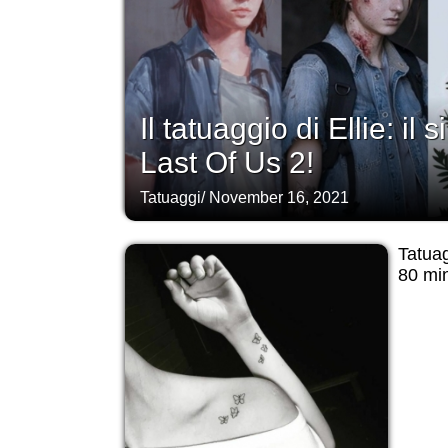
Il tatuaggio di Ellie: il
Last Of Us 2!
Tatuaggi
/
November 16, 2021
Tatuag
80 min