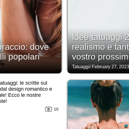
Idee tatuaggi 2
braccio: dove
realismo e tanto
lli popolari
vostro prossim
Tatuaggi
/
February 27, 202
atuaggi: le scritte sul
dal design romantico e
ale! Ecco le nostre
te!
10