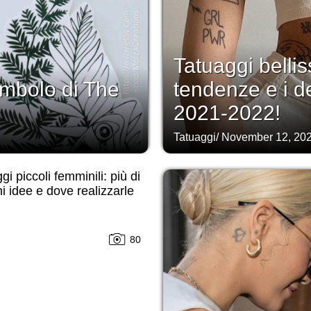
Tatuaggi bellis
 simbolo di The
tendenze e i d
2021-2022!
Tatuaggi
/
November 12, 20
gi piccoli femminili: più di
i idee e dove realizzarle
80