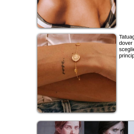
Tatuagg
dover 
scegli
princip