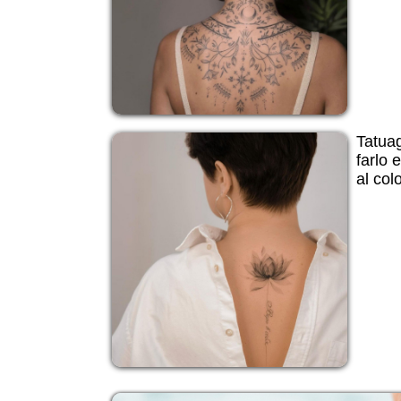
Tatuag
farlo e
al col