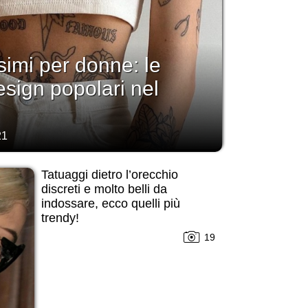
simi per donne: le
esign popolari nel
21
Tatuaggi dietro l’orecchio
discreti e molto belli da
indossare, ecco quelli più
trendy!
19