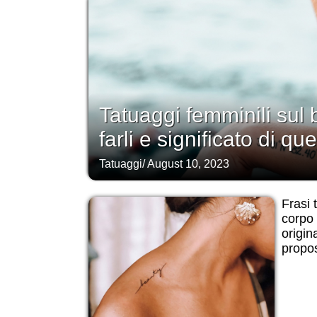
Tatuaggi femminili sul 
farli e significato di que
Tatuaggi
/
August 10, 2023
Frasi t
corpo 
origin
propos