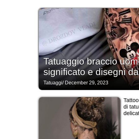
Tatuaggio braccio uomo
significato e disegni da
Tatuaggi
/
December 29, 2023
Tattoo
di tat
delicat