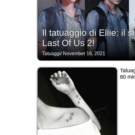
Il tatuaggio di Ellie: il
Last Of Us 2!
Tatuaggi
/
November 16, 2021
Tatuag
80 min