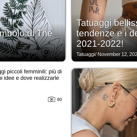
Tatuaggi bellis
 simbolo di The
tendenze e i d
2021-2022!
Tatuaggi
/
November 12, 20
gi piccoli femminili: più di
i idee e dove realizzarle
80