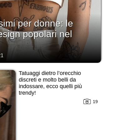
simi per donne: le
esign popolari nel
21
Tatuaggi dietro l’orecchio
discreti e molto belli da
indossare, ecco quelli più
trendy!
19