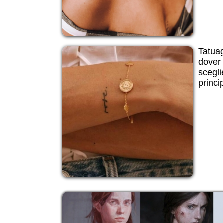
Tatuagg
dover 
scegli
princip