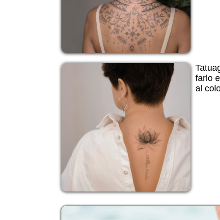
Tatuag
farlo e
al col