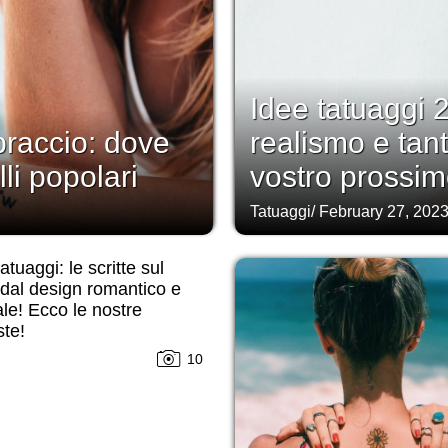
Idee tatuaggi 2
braccio: dove
realismo e tanto
lli popolari
vostro prossim
Tatuaggi
/
February 27, 202
atuaggi: le scritte sul
dal design romantico e
ale! Ecco le nostre
te!
10