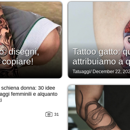
: disegni,
Tattoo gatto: q
 copiare!
attribuiamo a 
Tatuaggi
/
December 22, 20
 schiena donna: 30 idee
uaggi femminili e alquanto
i
31