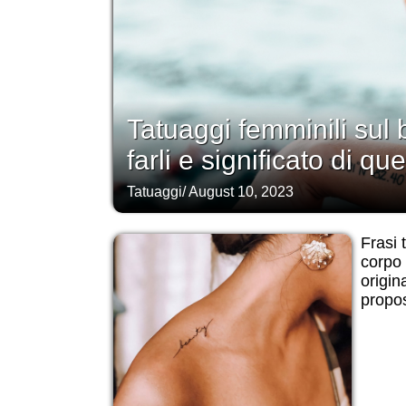
Tatuaggi femminili sul 
farli e significato di que
Tatuaggi
/
August 10, 2023
Frasi t
corpo 
origin
propos