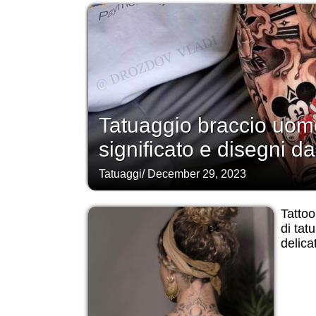
Tatuaggio braccio uomo
significato e disegni da
Tatuaggi
/
December 29, 2023
Tattoo
di tat
delicat