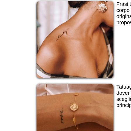
Frasi t
corpo 
origin
propos
Tatuagg
dover 
scegli
princip