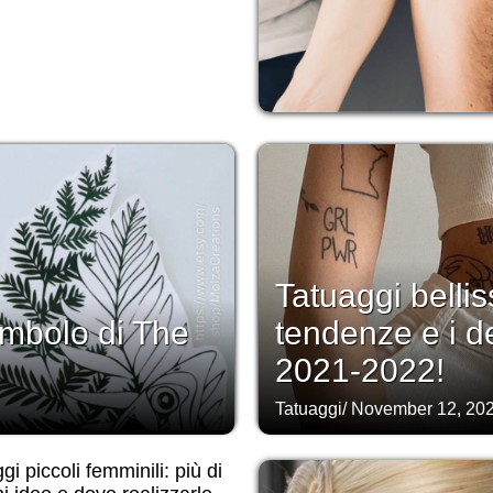
Tatuaggi bellis
 simbolo di The
tendenze e i d
2021-2022!
Tatuaggi
/
November 12, 20
gi piccoli femminili: più di