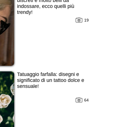
discreti e molto belli da
indossare, ecco quelli più
trendy!
19
Tatuaggio farfalla: disegni e
significato di un tattoo dolce e
sensuale!
64