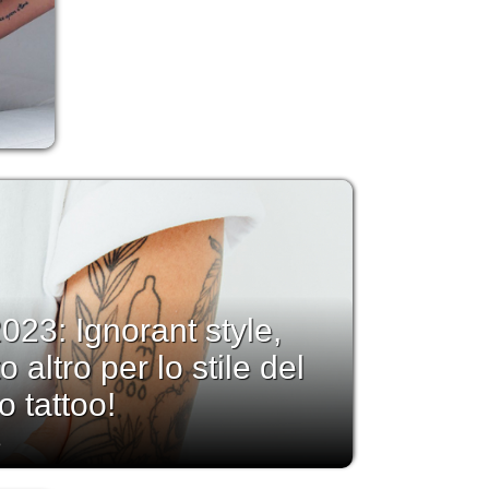
023: Ignorant style,
 altro per lo stile del
o tattoo!
3