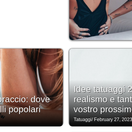
Idee tatuaggi 2
braccio: dove
realismo e tanto
lli popolari
vostro prossim
Tatuaggi
/
February 27, 202