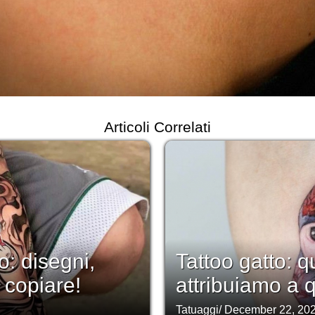
Articoli Correlati
: disegni,
Tattoo gatto: q
 copiare!
attribuiamo a 
Tatuaggi
/
December 22, 20