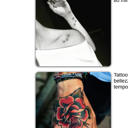
80 min
Tattoo
bellez
tempo