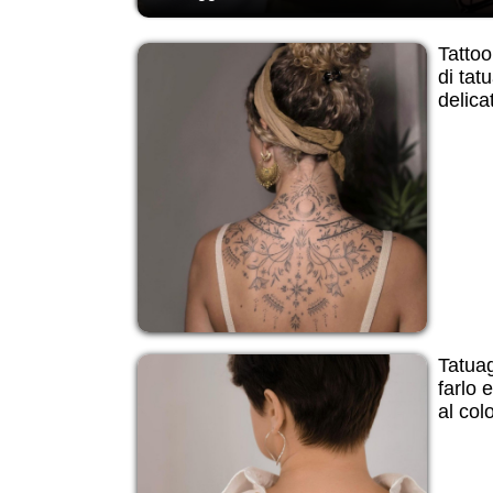
Tattoo
di tat
delicat
Tatuag
farlo e
al col