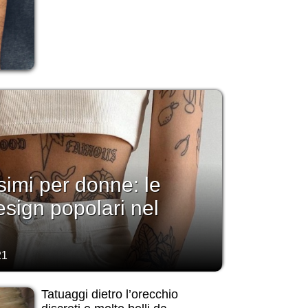
simi per donne: le
esign popolari nel
21
Tatuaggi dietro l’orecchio