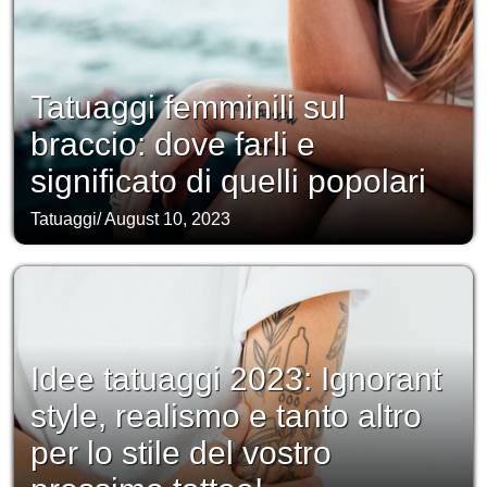
Tatuaggi femminili sul
braccio: dove farli e
significato di quelli popolari
Tatuaggi
/
August 10, 2023
Idee tatuaggi 2023: Ignorant
style, realismo e tanto altro
per lo stile del vostro