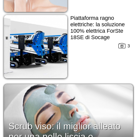
Piattaforma ragno
elettriche: la soluzione
100% elettrica ForSte
18SE di Socage
3
Scrub viso: il miglior alleato
per una pelle liscia e