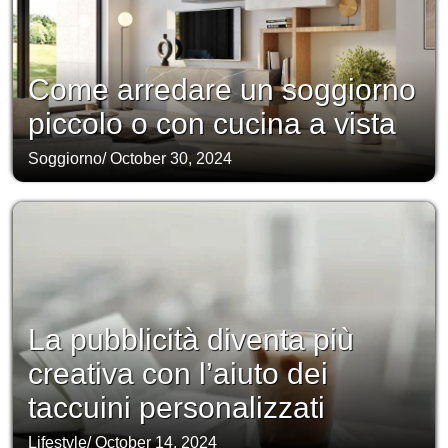
Come arredare un soggiorno
piccolo o con cucina a vista
Soggiorno
/
October 30, 2024
La pubblicità diventa più
creativa con l’aiuto dei
taccuini personalizzati
Lifestyle
/
October 14, 2024