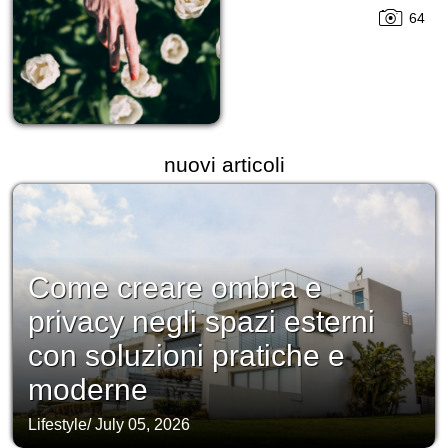
64
nuovi articoli
Come creare ombra e
privacy negli spazi esterni
con soluzioni pratiche e
moderne
Lifestyle
/
July 05, 2026