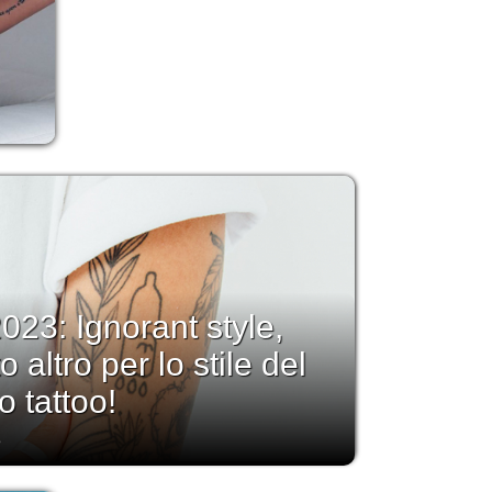
023: Ignorant style,
 altro per lo stile del
o tattoo!
3