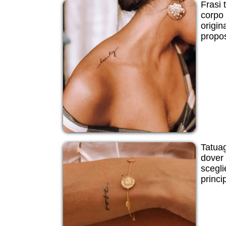
Frasi t
corpo 
origin
propos
Tatuagg
dover 
scegli
princip