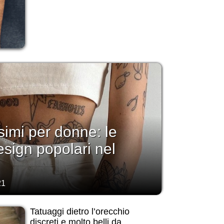
simi per donne: le
esign popolari nel
21
Tatuaggi dietro l’orecchio
discreti e molto belli da