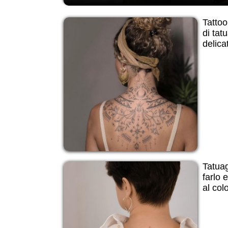
Tattoo
di tat
delicat
Tatuag
farlo e
al col