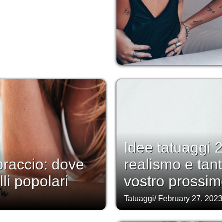
Idee tatuaggi 2
braccio: dove
realismo e tanto
lli popolari
vostro prossim
Tatuaggi
/
February 27, 202