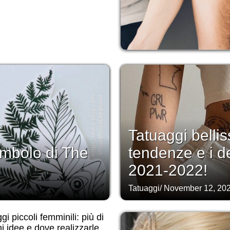
Tatuaggi bellis
 simbolo di The
tendenze e i d
2021-2022!
Tatuaggi
/
November 12, 20
gi piccoli femminili: più di
i idee e dove realizzarle