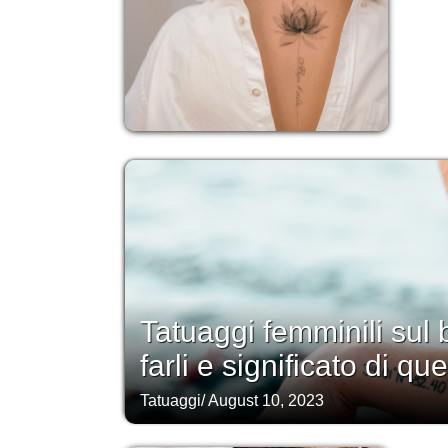
Tatuaggi femminili sul 
farli e significato di que
Tatuaggi
/
August 10, 2023