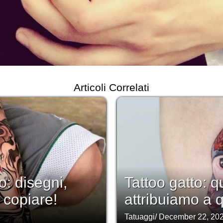
Articoli Correlati
: disegni,
Tattoo gatto: q
 copiare!
attribuiamo a 
Tatuaggi
/
December 22, 20